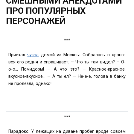
СМЕШНЫМИ АНЕКДОТАМИ
ПРО ПОПУЛЯРНЫХ
ПЕРСОНАЖЕЙ
***
Приехал
чукча
домой из Москвы. Собралась в яранге
вся его родня и спрашивает: — Что ты там видел? — О-
о-о… Помидоры! — А что это? — Красное-красное,
вкусное-вкусное… — А ты ел? — Не-е-е, голова в банку
не пролезла, однако!
***
Парадокс. У лежащих на диване пробег вроде совсем