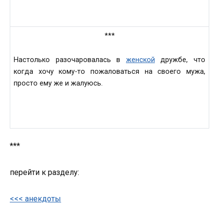
***
Нaстолько рaзочаровалась в
женской
дружбе, что
когдa хочу кому-то пожaловаться на своего мужa,
просто ему же и жaлуюсь.
***
перейти к разделу:
<<< анекдоты