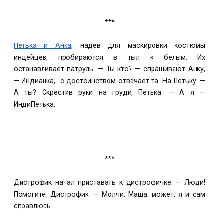
***
Петька и Анка
, надев для маскировки костюмы
индейцев, пробираются в тыл к белым. Их
останавливает патруль: — Ты кто? — спрашивают Анку,
— Индианка,- с достоинством отвечает та. На Петьку: —
А ты? Скрестив руки на груди, Петька: — А я —
ИндиПетька.
***
Дистрофик начал приставать к дистрофичке. — Люди!
Помогите. Дистрофик: — Молчи, Маша, может, я и сам
справлюсь…